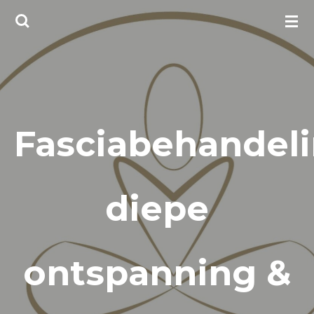
Ga
direct
naar
de
hoofdinhoud
Fasciabehandeli
diepe
ontspanning &